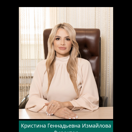
ful
Кристина Геннадьевна Измайлова