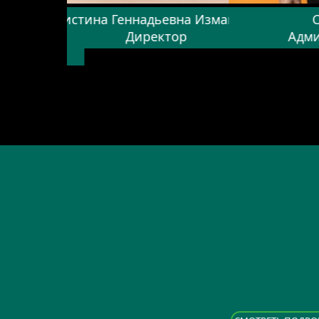
я
Кристина Геннадьевна Измайлова
лений Step-
Директор
Адми
e.