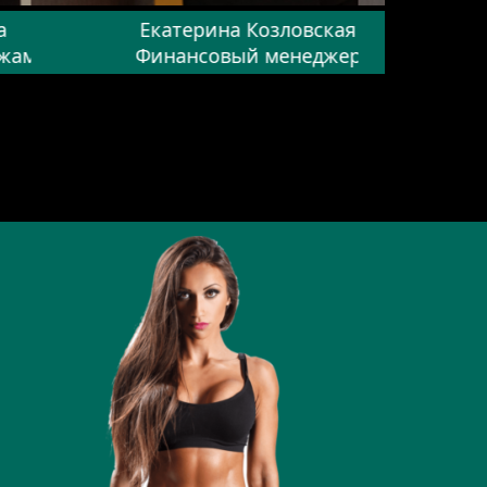
а
Екатерина Козловская
ажам
Финансовый менеджер
Ме