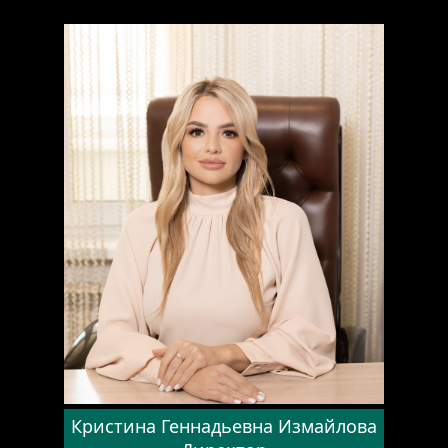
ful
Кристина Геннадьевна Измайлова