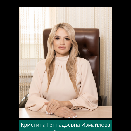
ful
Кристина Геннадьевна Измайлова