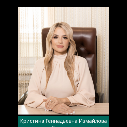
ful
Кристина Геннадьевна Измайлова