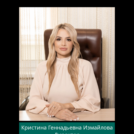
ful
Кристина Геннадьевна Измайлова