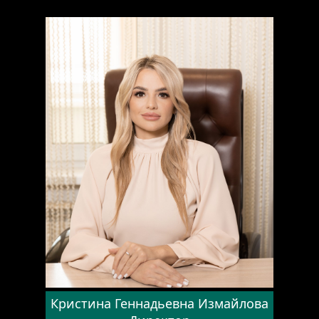
ful
Кристина Геннадьевна Измайлова