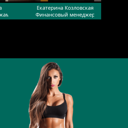
а
Екатерина Козловская
ажам
Финансовый менеджер
Ме