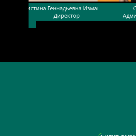
я
Кристина Геннадьевна Измайлова
лений Step-
Директор
Адми
e.